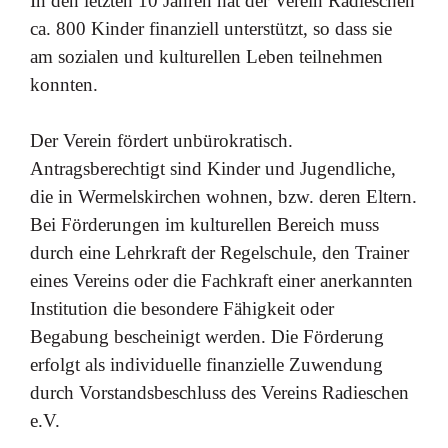
In
den
letzten
10
Jahren
hat
der
Verein
Radieschen
ca.
800
Kinder finanziell unterstützt, so dass sie
am sozialen
und
kulturellen Leben teilnehmen
konnten.
Der Verein fördert unbürokratisch.
Antragsberechtigt sind
Kinder
und
Jugendliche,
die
in
Wermelskirchen
wohnen, bzw. deren Eltern.
Bei Förderungen im kulturellen
Bereich muss
durch
eine
Lehrkraft
der
Regelschule,
den
Trainer
eines Vereins
oder
die
Fachkraft
einer
anerkannten
Institution
die
besondere
Fähigkeit
oder
Begabung
bescheinigt
werden.
Die
Förderung
erfolgt
als
individuelle finanzielle
Zuwendung
durch
Vorstandsbeschluss
des
Vereins
Radieschen
e.V.